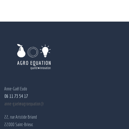
Anne-Gaël Eudo
06 11 73 54 17
anne-gael@agroequation.fr
22, rue Aristide Briand
22000 Saint-Brieuc