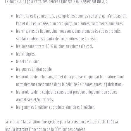
17 août 2015) pour certaines denrées (annexe X du Règlement INCO) :
les fruits et légumes frais, y compris les pommes de terre, qui n’ont pas fait
l’objet d’un épluchage, d’un découpage ou d’autres traitements similaires,
les vins, vins de liqueur, vins mousseux, vins aromatisés et des produits
similaires obtenus à partir de fruits autres que le raisin,
les boissons titrant 10 % ou plus en volume d’alcool,
les vinaigres,
le sel de cuisine,
les sucres à l’état solide,
les produits de la boulangerie et de la pâtisserie, qui, par leur nature, sont
normalement consommés dans le délai de 24 heures après la fabrication,
les produits de la confiserie consistant presque uniquement en sucres
aromatisés et/ou colorés,
les gommes à mâcher et produits similaires à mâcher.
La relative à la transition énergétique pour la croissance verte (article 103) va
jusqu’à
interdire
l’inscription de la DDM sur ces denrées.