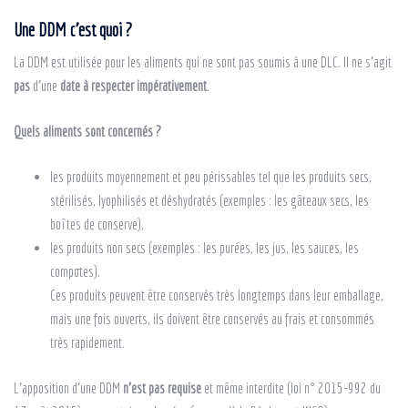
Une
DDM
c’est quoi
?
La DDM est utilisée pour les aliments qui ne sont pas soumis à une DLC. Il ne s’agit
pas
d’une
date à respecter impérativement
.
Quels aliments sont concernés ?
les produits moyennement et peu périssables tel que les produits secs,
stérilisés, lyophilisés et déshydratés (exemples : les gâteaux secs, les
boîtes de conserve),
les produits non secs (exemples : les purées, les jus, les sauces, les
compotes).
Ces produits peuvent être conservés très longtemps dans leur emballage,
mais une fois ouverts, ils doivent être conservés au frais et consommés
très rapidement.
L’apposition d’une DDM
n’est pas requise
et même interdite (loi n° 2015-992 du